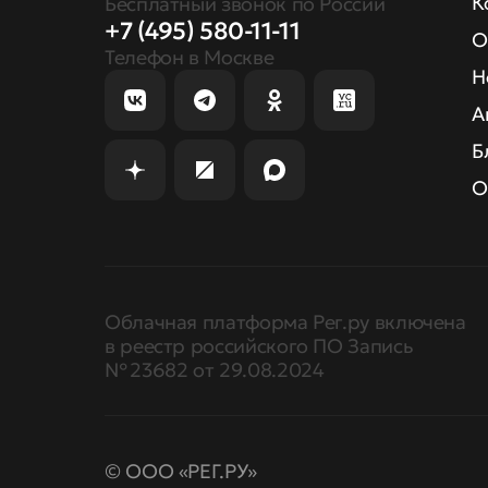
К
Бесплатный звонок по России
+7 (495) 580-11-11
О
Телефон в Москве
Н
А
Б
О
Облачная платформа Рег.ру включена
в реестр российского ПО Запись
№ 23682 от 29.08.2024
© ООО «РЕГ.РУ»