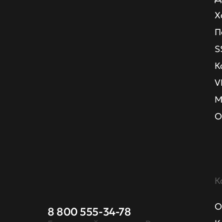
Х
П
S
К
V
М
О
К
О
8 800 555-34-78