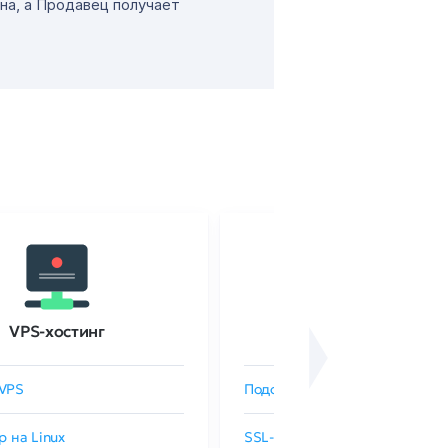
на, а Продавец получает
VPS-хостинг
SSL-сертификаты
VPS
Подобрать SSL-сертификат
р на Linux
SSL-сертификаты GlobalSign