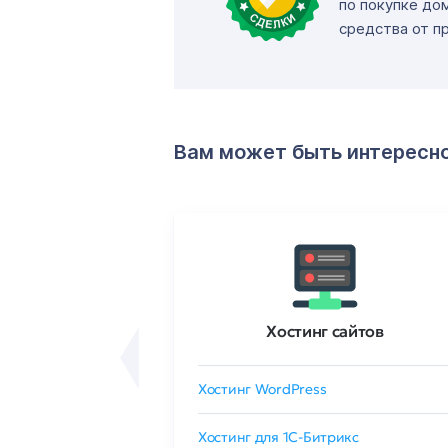
по покупке до
средства от п
Вам может быть интересн
ртификаты
Хостинг сайтов
сертификат
Хостинг WordPress
 GlobalSign
Хостинг для 1C-Битрикс