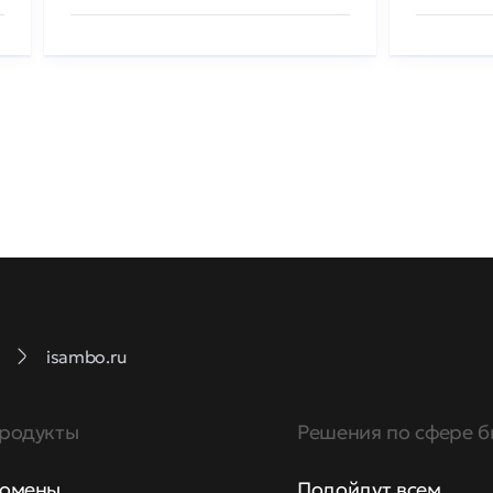
isambo.ru
родукты
Решения по сфере б
омены
Подойдут всем