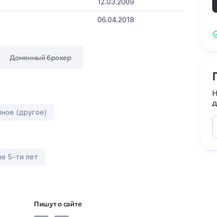
12.03.2009
06.04.2018
Доменный брокер
Н
д
зное (другое)
е 5-ти лет
Пишут о сайте