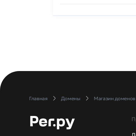
Главная
Домены
Магазин доменов
П
Д