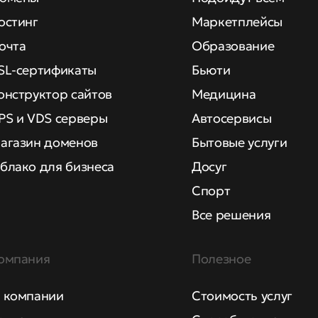
остинг
Маркетплейсы
очта
Образование
SL-сертификаты
Бьюти
онструктор сайтов
Медицина
PS и VDS серверы
Автосервисы
агазин доменов
Бытовые услуги
блако для бизнеса
Досуг
Спорт
Все решения
омпания
Полезное
 компании
Стоимость услуг